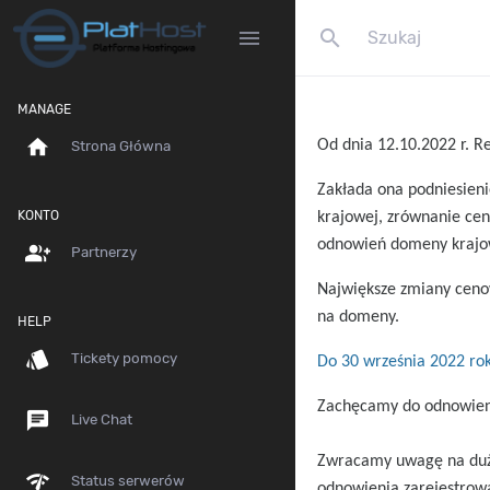
search
menu
MANAGE
home
Od dnia 12.10.2022 r. R
Strona Główna
Zakłada ona podniesien
KONTO
krajowej, zrównanie ce
odnowień domeny krajow
group_add
Partnerzy
Największe zmiany cenow
na domeny.
HELP
style
Tickety pomocy
Do 30 września 2022 ro
Zachęcamy do odnowieni
chat
Live Chat
Zwracamy uwagę na duży
network_check
Status serwerów
odnowienia zarejestrowa