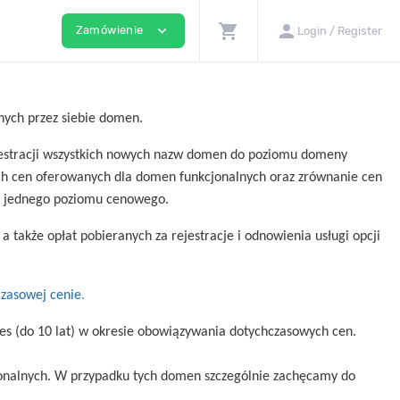
shopping_cart
person
expand_more
Zamówienie
Login / Register
nych przez siebie domen.
ejestracji wszystkich nowych nazw domen do poziomu domeny
ch cen oferowanych dla domen funkcjonalnych oraz zrównanie cen
o jednego poziomu cenowego.
akże opłat pobieranych za rejestracje i odnowienia usługi opcji
zasowej cenie
.
s (do 10 lat) w okresie obowiązywania dotychczasowych cen.
ionalnych. W przypadku tych domen szczególnie zachęcamy do