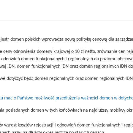
ejestr domen polskich wprowadza nową politykę cenową dla zarządza
ie ceny odnowienia domeny krajowej o 10 zł netto, zrównanie cen r
n odnowień domen funkcjonalnych i regionalnych do poziomu obecny
ej IDN, domen funkcjonalnych IDN oraz domen regionalnych IDN d
e dotyczyć będą domen regionalnych oraz domen regionalnych IDN a t
ku macie Państwo możliwość przedłużenia ważności domen w dotychc
a posiadanych domen w tych końcówkach na najdłuższy możliwy okre
 wzrost kosztów rejestracji i odnowień domen funkcjonalnych i reg
nych nazw na dłuższy okres jeszcze po starych cenach.