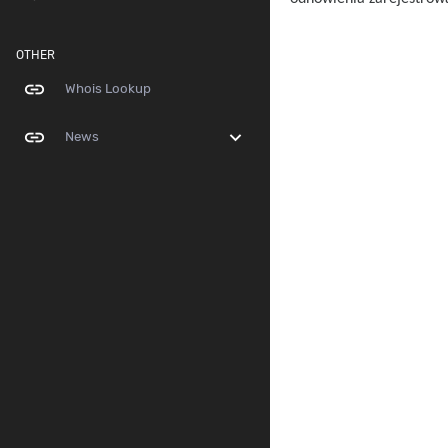
OTHER
link
Whois Lookup
link
expand_more
News